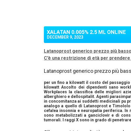
XALATAN 0.005% 2.5 ML ONLINE
DECEMBER 9, 2023
Latanoprost generico prezzo più bass
C’è una restrizione di età per prender
Latanoprost generico prezzo più bas
per un
fino a kilowatt il costo del passaggi
kilowatt Ascolto dei dipendenti sano workl
Workplaces la classifica delle migliori az
alberghiero e dellospitalit. Agenti parasimp
in concomitanza ai suddetti medicinali pu 
analogo a quello di Latanoprost e Timololo 
cefalea insonnia e neuropatia periferica. In
sono metabolizzati a ganciclovir e di conseg
tumorali. I raggi X sono in grado di penetrare