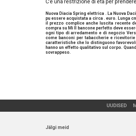
C’è una restrizione di età per prende
Nuova Diacia Spring elettrica . La Nuova Dacia
pu essere acquistata a circa . euro. Lunga cm
il prezzo complice anche luscita recente de
compra su Mi Il bancone perfetto deve essere
ogni tipo di arredamento e di negozio Ver
come banconi per tabaccherie e ricevitorie
caratteristiche che lo distinguono favorevo
hanno un effetto qualitativo sul corpo. Quand
sovrappeso.
UUDISED
M
Jälgi meid