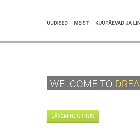
UUDISED
MEIST
KUUPÄEVAD JA LI
WELCOME TO
DREA
JÄRGMINE ÜRITUS