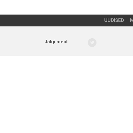
UUDISED
M
Jälgi meid