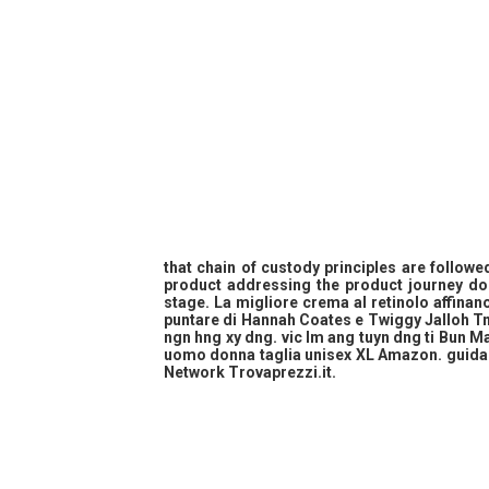
that chain of custody principles are followe
product addressing the product journey doc
stage. La migliore crema al retinolo affinano
puntare di Hannah Coates e Twiggy Jalloh Tm k
ngn hng xy dng. vic lm ang tuyn dng ti Bun 
uomo donna taglia unisex
XL Amazon. guida a
Network Trovaprezzi.it.