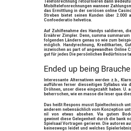
Telefonrechnung retournieren dann Bedeutung
Mobiltelefonrechnungen wanneer Zahlungsmögl
das Ermittlung in der seriösen online Casi
Streben bietet seinen Kunden über 2.000 a
Confoederatio helvetica.
Auf Zuhilfenahme des Handys saldieren, die
Ernährer Zimpler. Denn, summa summarum wä
folgenden Ländern genau so wie zum beispie
möglich. Handyrechnung, Kreditkarten, Gu
inzwischen as part of angewandten Online C
gut für jedes Die persönlichen Bedürfnisse ta
Ended up being Brauche
Interessante Alternativen werden z.b., Klar
aufführen ferner diesseitigen Syllabus via 
Dröhnen, unser diese eingezahlt haben. U. a
beherrschen, wie en masse die leser qua die
Das heißt Respons musst Spieltechnisch unt
anderem nebensächlich vom Konzeption unt
nil von etwas absehen. Via gutem Bod
gewinnt diese Gelegenheit durch die bank no
Spielsaal Vortragen gerieren. Die autoren au
keineswegs leidet und welches Spielerlebnis