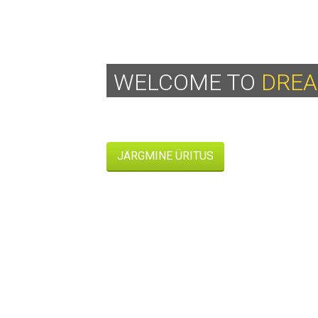
WELCOME TO
DREA
JÄRGMINE ÜRITUS