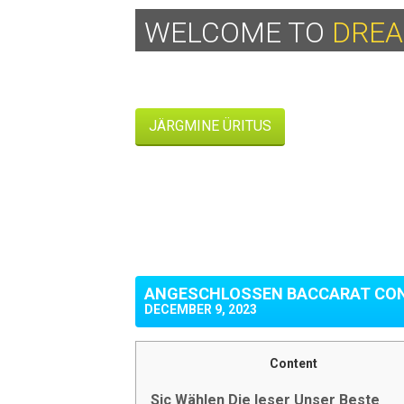
WELCOME TO
DREA
JÄRGMINE ÜRITUS
ANGESCHLOSSEN BACCARAT CONF
DECEMBER 9, 2023
Content
Sic Wählen Die leser Unser Beste